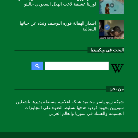
لورينا عشيقة لاعب الهلال السعودي جالينو
اصدار الهفالة فوزه اليوسف ونبذه عن حياتها
النضالية
البحث في ويكيبيديا
من نحن
شبكة زينو ياسر محاميد شبكة اعلامية مستقله يديرها ناشطين
سوريين بجهود فردية هدفها تسليط الضوء على التجاوزات
الجسيمه والفساد في سوريا والعالم العربي