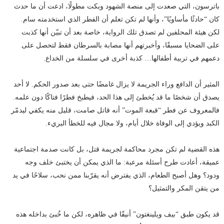
باترسون، التي صعدت إلى منصة الشهود وبكت مطولًا، ادعت أن ما حدث
كان “حادثًا مأساويًا”، وأنها لم تكن تعلم أن الفطر الذي استخدمته سام.
لكن هيئة المحلفين لم تصدق تلك الرواية، خاصة بعد أن تبيّن أنها كذبت
على الضحايا مسبقًا، وأخبرتهم أنها مصابة بالسرطان فقط لتحصل على
دعمهم في تربية أطفالها… كذبة أخرى في سلسلة من الخداع.
المثير أن الدافع وراء الجريمة لا يزال غامضًا حتى بعد صدور الحكم. لا أحد
يصدق أن شخصًا ما قد يُخطئ إلى هذا الحد، فيطبخ فطرًا فتاكًا دون علمه.
فالمعروف عن فطر “قبعة الموت” أنه قاتل صامت، قليل منه يكفي ليدمّر
الكبد ويؤدي إلى الوفاة خلال أيام، ولا مجال فيه للخطأ البريء.
هذه القضية لم تكن مجرد محاكمة لجريمة قتل، بل كانت صدمة اجتماعية
عميقة، أعادت طرح أسئلة مرعبة: ما الذي يمكن أن يختبئ خلف وجه
ودود؟ وهل أصبح الطعام، الذي يفترض أنه يقرّبنا ممن نحب، سلاحًا في يد
من يتقن المكر والتمثيل؟
قد يكون طبق “بيف ويلينغتون” أنيقًا في ظاهره، لكن ما خُبئ بداخله هذه