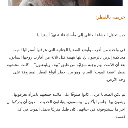
جريمة بالفطر:
حين تحوّل العشاء العائلي إلى مأساة قاتلة تهزّ أستراليا
في واحدة من أغرب وأبشع القضايا الجنائية التي عرفتها أستراليا انتهت
محاكمة إيرين باترسون بإدانتها بتهمة قتل ثلاثة من أقارب زوجها السابق،
بعد أن قدّمت لهم وجبة منزليّة من طبق “بيف ويلينغتون”… كانت محشوة
بفطر “قبعة الموت” السام، وهو من أخطر أنواع الفطر المعروفة على
وجه الأرض.
لم يكن الضحايا غرباء. كانوا ضيوفًا على مائدة جمعتهم بامرأة يعرفونها،
ويثقون بها. جلسوا يأكلون، يبتسمون، يتبادلون الحديث… دون أن يدركوا أن
آخر ما سيتذوقونه في حياتهم، كان طبقًا منزليًا يحمل الموت في كل
قضمة.