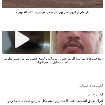
هل تعلم ان اليوم حصل يوم القيامه في قرية بريف ادلب الجنوبي ؟
بعد فيديوهات ممارسته الرذيله عشائر البوسلامه والشيخ عيسى تتبرأ من نقيب الطريقه
الصيادية خليل إبراهيم التويك
ليست هناك تعليقات:
إرسال تعليق
اترك تعليق لتشجيعنا على الاستمرار دمتم بكل خير مع تحيات شبكة زينو