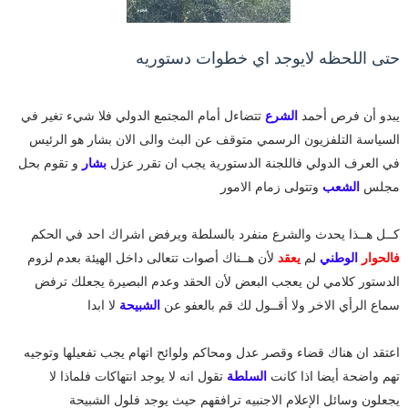
حتى اللحظه لايوجد اي خطوات دستوريه
يبدو أن فرص أحمد
الشرع
تتضاءل أمام المجتمع الدولي فلا شيء تغير في
السياسة التلفزيون الرسمي متوقف عن البث والى الان بشار هو الرئيس
في العرف الدولي فاللجنة الدستورية يجب ان تقرر عزل
بشار
و تقوم بحل
مجلس
الشعب
وتتولى زمام الامور
كــل هــذا يحدث والشرع منفرد بالسلطة ويرفض اشراك احد في الحكم
فالحوار
الوطني
لم
يعقد
لأن هــناك أصوات تتعالى داخل الهيئة بعدم لزوم
الدستور كلامي لن يعجب البعض لأن الحقد وعدم البصيرة يجعلك ترفض
سماع الرأي الاخر ولا أقــول لك قم بالعفو عن
الشبيحة
لا ابدا
اعتقد ان هناك قضاء وقصر عدل ومحاكم ولوائح اتهام يجب تفعيلها وتوجيه
تهم واضحة أيضا اذا كانت
السلطة
تقول انه لا يوجد انتهاكات فلماذا لا
يجعلون وسائل الإعلام الاجنبيه ترافقهم حيث يوجد فلول الشبيحة