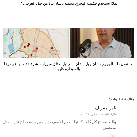
لماذا استخدم حكمت الهجري تسمية باشان بدلا من جبل العرب...؟؟
بعد تصريحات الهجري بشان جبل باشان اسرائيل تختلق مبررات لشرعنة تدخلها في درعا
والسيطرة عليها
هناك تعليق واحد:
غير معرف
6 يناير 2025 في 3:51 م
والله صحيح كل كلمة كتبتها... بس للاسف بدك مين يسمع راح تخرب بدل
ماتتعمر
رد