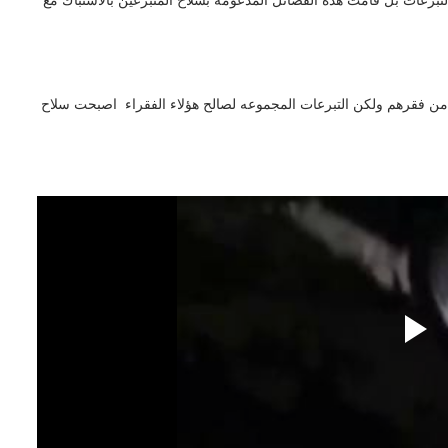
برعات بل قامت هذه الفصائل المدعومه بسلاح المتبرعين بالاشتباك مع
ف من فقرهم ولكن التبرعات المجموعه لصالح هؤلاء الفقراء اصبحت سلاح