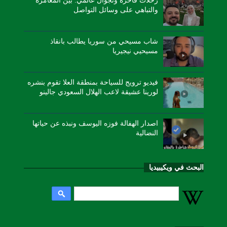
رحلات فاخرة وتجوال عالمي: بين المغامرة
والتباهي على وسائل التواصل
شاب مسيحي من سوريا يطالب بانقاذ
مسيحيي نيجيريا
فيديو ترويج للسياحة بمنطقة العلا تقوم بنشره
لورينا عشيقة لاعب الهلال السعودي جالينو
اصدار الهفالة فوزه اليوسف ونبذه عن حياتها
النضالية
البحث في ويكيبيديا