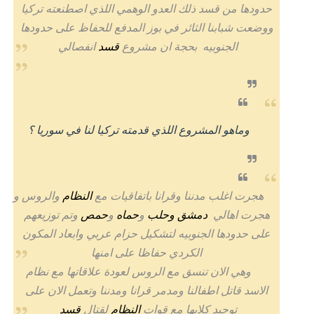
حدودها من قسد ذلك العدو الوهمي اللذي اصطنعته تركيا
ووضعت شبابنا الثائر في بوز المدفع للحفاظ على حدودها
الجنوبيه بحجة ان مشروع
قسد
انفصالي
وماهو المشروع اللذي قدمته تركيا لنا في سوريا ؟
هجرت اغلب مدننا وقرانا باتفاقيات مع
النظام
والروس و
هجرت اهالي
دمشق
وحلب
و
حماه
و
حمص
وتم توزيعهم
على حدودها الجنوبيه لتشكيل حزام عربي وابعاد المكون
الكردي حفاظا على امنها
وهي الان تنسق مع الروس لعودة علاقاتها مع نظام
الاسد قاتل اطفالنا ومدمر قرانا ومدننا وتعمل الان على
توحيد كلابها مع قوات
النظام
لقتال
قسد