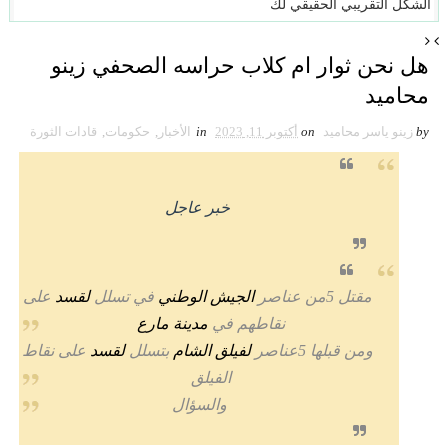
الشكل التقريبي الحقيقي لكوكب الأرض
هل نحن ثوار ام كلاب حراسه الصحفي زينو
محاميد
by
زينو ياسر محاميد
on
أكتوبر 11, 2023
in
الأخبار
,
حكومات
,
قادات الثورة
خبر عاجل
مقتل 5من عناصر
الجيش الوطني
في تسلل
لقسد
على
نقاطهم في
مدينة مارع
ومن قبلها 5عناصر
لفيلق الشام
بتسلل
لقسد
على نقاط
الفيلق
والسؤال