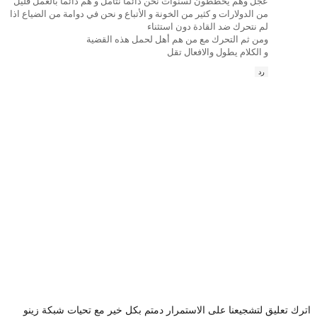
عجل وهم يخططون لسنوات نحن دائما نتأمل و هم دائما بالعمل قليل
من الدولارات و كثير من الخونة و الأتباع و نحن في دوامة من الضياع اذا
لم نتحرك ضد القادة دون استثناء
ومن ثم التحرك مع من هم أهل لحمل هذه القضية
و الكلام يطول والافعال تقل
رد
اترك تعليق لتشجيعنا على الاستمرار دمتم بكل خير مع تحيات شبكة زينو