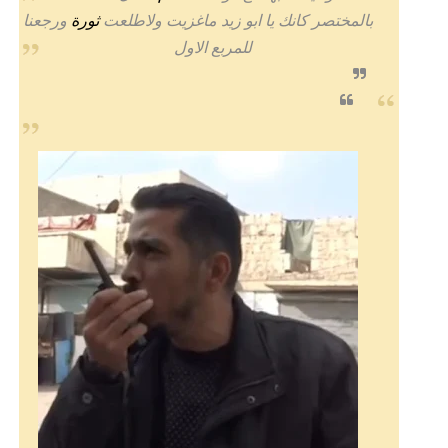
بالمختصر كانك يا ابو زيد ماغزيت ولاطلعت
ثورة
ورجعنا
للمربع الاول