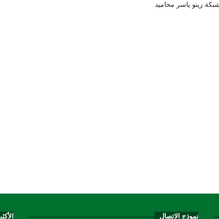
بكة زينو ياسر محاميد
نموذج الاتصال
الأكث