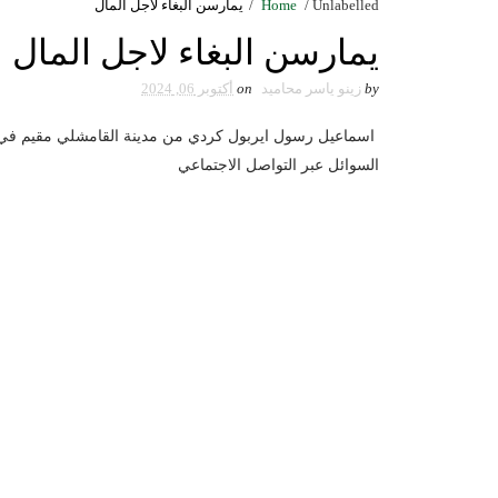
Unlabelled
/
Home
/
يمارسن البغاء لاجل المال
يمارسن البغاء لاجل المال
by
زينو ياسر محاميد
on
أكتوبر 06, 2024
اسماعيل رسول ايربول كردي من مدينة القامشلي مقيم في ال
السوائل عبر التواصل الاجتماعي