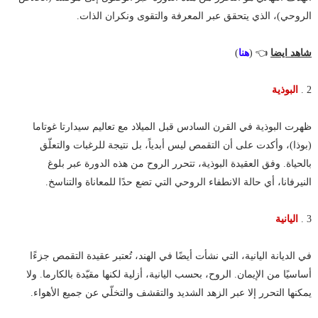
الروحي)، الذي يتحقق عبر المعرفة والتقوى ونكران الذات.
شاهد ايضا
👈 (
هنا
)
2 .
البوذية
ظهرت البوذية في القرن السادس قبل الميلاد مع تعاليم سيدارتا غوتاما
(بوذا)، وأكدت على أن التقمص ليس أبدياً، بل نتيجة للرغبات والتعلّق
بالحياة. وفق العقيدة البوذية، تتحرر الروح من هذه الدورة عبر بلوغ
النيرفانا، أي حالة الانطفاء الروحي التي تضع حدًا للمعاناة والتناسخ.
3 .
اليانية
في الديانة اليانية، التي نشأت أيضًا في الهند، تُعتبر عقيدة التقمص جزءًا
أساسيًا من الإيمان. الروح، بحسب اليانية، أزلية لكنها مقيّدة بالكارما. ولا
يمكنها التحرر إلا عبر الزهد الشديد والتقشف والتخلّي عن جميع الأهواء.