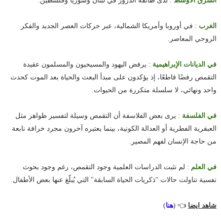
الشرق الأوسط
: لدى طائفة الدروز في لبنان وسوريا وفلسطين.
الغرب
: في أوروبا وأمريكا الشمالية، عبر حركات العصر الجديد والفكر
الروحي المعاصر.
في الديانات الإبراهيمية
: يرفض اليهود والمسيحيون والمسلمون عقيدة
التقمص رفضًا قاطعًا، إذ يؤكدون على مبدأ البعث والحياة بعد الموت كحدث
واحد ونهائي، لا سلسلة متكررة من الحيوات.
في الفلسفة
: يرى بعض الفلاسفة أن التقمص وسيلة لتفسير ظواهر مثل
العبقرية الفطرية أو العدالة الكونية، بينما يعتبره آخرون مجرد خرافة نابعة
من حاجة الإنسان لفهم المصير.
في العلم
: لم تثبت الدراسات العلمية وجود التقمص، رغم وجود بحوث
نفسية تناولت حالات "ذكريات الحياة السابقة" التي يُبلّغ عنها بعض الأطفال.
شاهد ايضا
👈 (
هنا
)