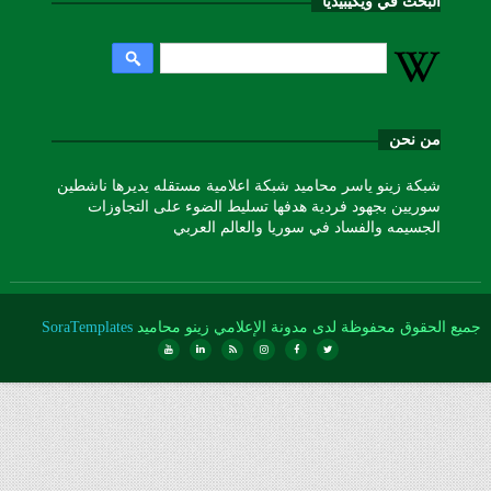
البحث في ويكيبيديا
من نحن
شبكة زينو ياسر محاميد شبكة اعلامية مستقله يديرها ناشطين
سوريين بجهود فردية هدفها تسليط الضوء على التجاوزات
الجسيمه والفساد في سوريا والعالم العربي
جميع الحقوق محفوظة لدى مدونة الإعلامي زينو محاميد
SoraTemplates