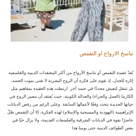
تناسخ الارواح او التقمص
تُعدّ عقيدة التقمص أو تناسخ الأرواح من أكثر المعتقدات الدينية والفلسفية
إثارة للجدل، إذ تقوم على فكرة أن الروح البشرية لا تفنى بموت الجسد،
بل تنتقل لتعيش مجددًا في جسد آخر. ارتبطت هذه العقيدة بمفاهيم مثل
الكارما (العمل والجزاء) والعدالة الكونية، حيث يُعتقد أن مصير الروح في
حياتها الجديدة يتحدد وفقًا لأعمالها السابقة. وعلى الرغم من رفض الديانات
الإبراهيمية (اليهودية والمسيحية والإسلام) لهذه الفكرة، إلا أن التقمص ظلّ
حاضرًا بقوة في الديانات الشرقية والفلسفات القديمة، ولا يزال حيًا في
بعض الطوائف الدينية حتى يومنا هذا