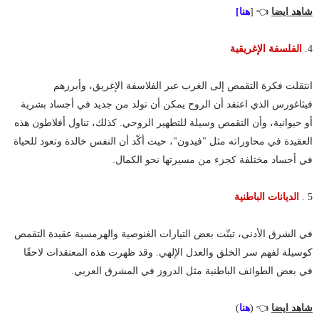
شاهد ايضا
👈 [
هن
ا]
4.
الفلسفة الإغريقية
انتقلت فكرة التقمص إلى الغرب عبر الفلاسفة الإغريق، وأبرزهم
فيثاغورس الذي اعتقد أن الروح يمكن أن تولد من جديد في أجساد بشرية
أو حيوانية، وأن التقمص وسيلة للتطهير الروحي. كذلك، تناول أفلاطون هذه
العقيدة في محاوراته مثل "فيدون"، حيث أكّد أن النفس خالدة وتعود للحياة
في أجساد مختلفة كجزء من مسيرتها نحو الكمال.
5 .
الديانات الباطنية
في الشرق الأدنى، تبنّت بعض التيارات الغنوصية والهرمسية عقيدة التقمص
كوسيلة لفهم سر الخلق والعدل الإلهي. وقد ظهرت هذه المعتقدات لاحقًا
في بعض الطوائف الباطنية مثل الدروز في المشرق العربي.
شاهد ايضا
👈 (
هنا
)