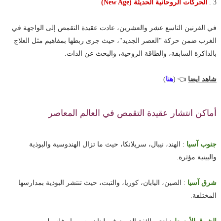
3 .
الحركات الروحانية الحديثة (New Age)
في القرنين التاسع عشر والعشرين، عادت عقيدة التقمص إلى الواجهة في
الغرب ضمن حركة "العصر الجديد"، حيث جرى ربطها بمفاهيم مثل العلاج
بالذاكرة السابقة، والطاقة الروحية، والبحث عن الذات.
شاهد ايضا
👈 (
هنا
)
أماكن انتشار عقيدة التقمص في العالم المعاصر
جنوب آسيا
: الهند، نيبال، سريلانكا، حيث ما تزال الهندوسية والبوذية
واليينية مؤثرة.
شرق آسيا
: الصين، اليابان، كوريا، والتبت، حيث تنتشر البوذية بمدارسها
المختلفة.