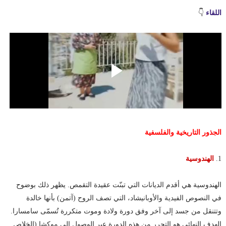
اللقاء
👇
الجذور التاريخية والفلسفية
1.
الهندوسية
الهندوسية هي أقدم الديانات التي تبنّت عقيدة التقمص. يظهر ذلك بوضوح
في النصوص الفيدية والأوبانيشاد، التي تصف الروح (آتمن) بأنها خالدة
وتتنقل من جسد إلى آخر وفق دورة ولادة وموت متكررة تُسمّى سامسارا.
الهدف النهائي هو التحرر من هذه الدورة عبر الوصول إلى موكشا (الخلاص